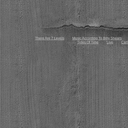
There Are 7 Levels
Music According To Billy Shears
Tides Of Time
Live
Carl